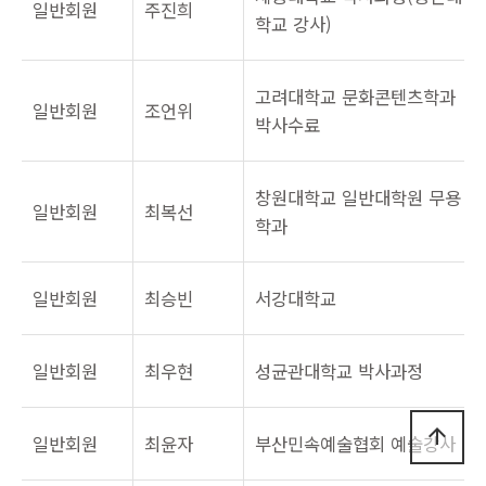
일반회원
주진희
학교 강사)
고려대학교 문화콘텐츠학과
일반회원
조언위
박사수료
창원대학교 일반대학원 무용
일반회원
최복선
학과
일반회원
최승빈
서강대학교
일반회원
최우현
성균관대학교 박사과정
arrow_upward
일반회원
최윤자
부산민속예술협회 예술강사