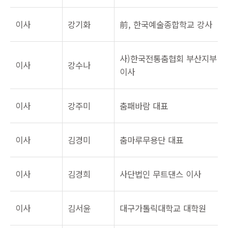
이사
강기화
前, 한국예술종합학교 강사
사)한국전통춤협회 부산지부
이사
강수나
이사
이사
강주미
춤패바람 대표
이사
김경미
춤마루무용단 대표
이사
김경희
사단법인 무트댄스 이사
이사
김서윤
대구가톨릭대학교 대학원