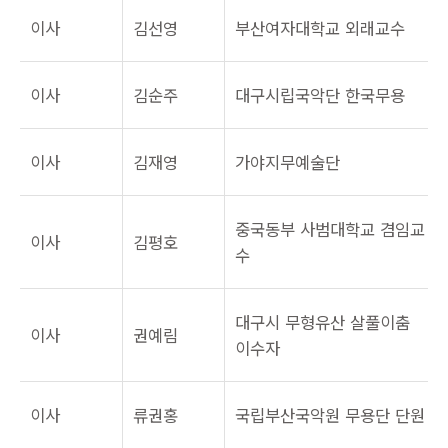
이사
김선영
부산여자대학교 외래교수
이사
김순주
대구시립국악단 한국무용
이사
김재영
가야지무예술단
중국동부 사범대학교 겸임교
이사
김평호
수
대구시 무형유산 살풀이춤
이사
권예림
이수자
이사
류권홍
국립부산국악원 무용단 단원