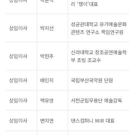
상임이사
박준식
리 ‘쟁이’대표
성균관대학교 유가예술문화
상임이사
박지선
콘텐츠 연구소 책임연구원
신라대학교 창조공연예술학
상임이사
박헌주
부 초빙 조교수
상임이사
배민지
국립부산국악원 단원
상임이사
백유영
서천군립무용단 예술감독
상임이사
변지연
댄스컴퍼니 MIR 대표