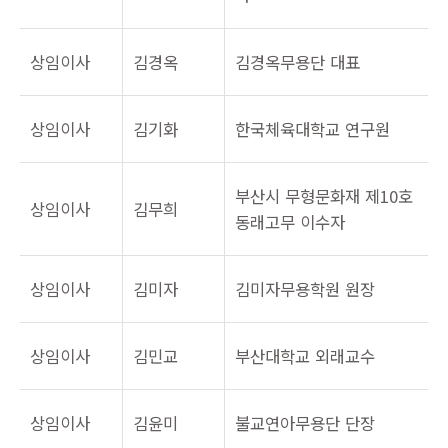
상임이사
김경옥
김경옥무용단 대표
상임이사
김기화
한국체육대학교 연구원
부산시 무형문화재 제10호
상임이사
김무희
동래고무 이수자
상임이사
김미자
김미자무용학원 원장
상임이사
김민교
부산대학교 외래교수
상임이사
김윤미
불교연아무용단 단장