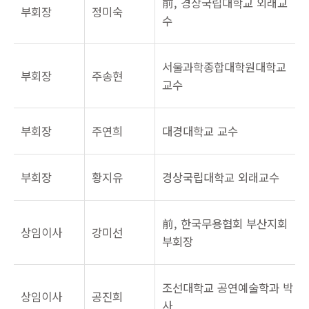
前, 경상국립대학교 외래교
부회장
정미숙
수
서울과학종합대학원대학교
부회장
주송현
교수
부회장
주연희
대경대학교 교수
부회장
황지유
경상국립대학교 외래교수
前, 한국무용협회 부산지회
상임이사
강미선
부회장
조선대학교 공연예술학과 박
상임이사
공진희
사