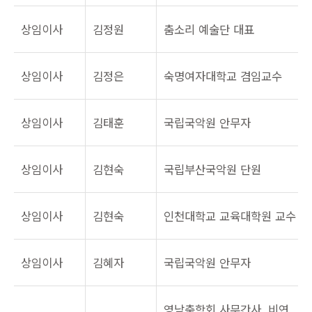
상임이사
김정원
춤소리 예술단 대표
상임이사
김정은
숙명여자대학교 겸임교수
상임이사
김태훈
국립국악원 안무자
상임이사
김현숙
국립부산국악원 단원
상임이사
김현숙
인천대학교 교육대학원 교수
상임이사
김혜자
국립국악원 안무자
영남춤학회 사무간사. 비연