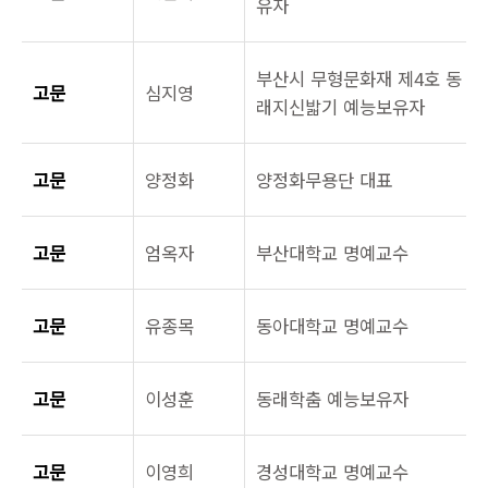
유자
부산시 무형문화재 제4호 동
고문
심지영
래지신밟기 예능보유자
고문
양정화
양정화무용단 대표
고문
엄옥자
부산대학교 명예교수
고문
유종목
동아대학교 명예교수
고문
이성훈
동래학춤 예능보유자
고문
이영희
경성대학교 명예교수