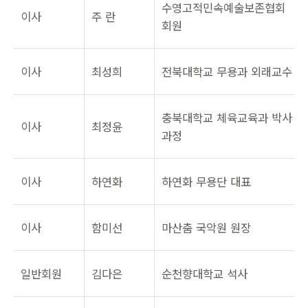
수영고적민속예술보존협회
이사
주 란
회원
이사
최성희
전북대학교 무용과 외래교수
충북대학교 체육교육과 박사
이사
최정윤
과정
이사
하연화
하연화 무용단 대표
이사
함미선
마산춤 국악원 원장
일반회원
김다은
순천향대학교 석사