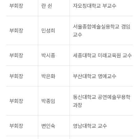
부회장
란 쉰
자오칭대학교 부교수
서울종합예술실용학교 겸임
부회장
민성희
교수
부회장
박시종
세종대학교 미래교육원 교수
부회장
박은화
부산대학교 명예교수
동신대학교 공연예술무용학
부회장
박종임
과장
부회장
변인숙
영남대학교 교수