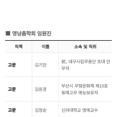
■ 영남춤학회 임원진
직책
이름
소속 및 직위
前, 대구시립무용단 초대 안
고문
김기전
무자
부산시 무형문화재 제10호
고문
김온경
동래고무 예능보유자
고문
김정순
신라대학교 명예교수