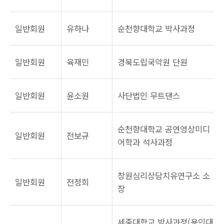
일반회원
유하나
순천향대학교 박사과정
일반회원
육재민
경북도립국악원 단원
일반회원
윤소원
사단법인 무트댄스
순천향대학교 공연영상미디
일반회원
전보규
어학과 석사과정
창원심리상담치유연구소 소
일반회원
전정희
장
세종대학교 박사과정(용인대