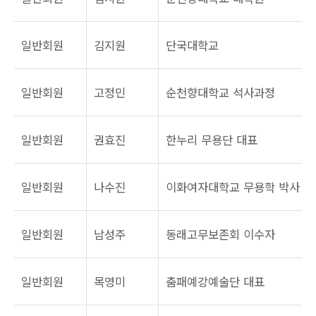
일반회원
김지원
단국대학교
일반회원
고정민
순천향대학교 석사과정
일반회원
권효진
한누리 무용단 대표
일반회원
나수진
이화여자대학교 무용학 박사
일반회원
남성주
동래고무보존회 이수자
일반회원
목영미
춤패예강예술단 대표