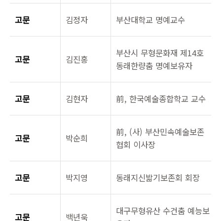
고문
김정자
부산대학교 명예교수
부산시 무형문화재 제14호
고문
김진홍
동래한량춤 명예보유자
고문
김현자
前, 한국예술종합학교 교수
前, (사) 부산민속예술보존
고문
박순희
협회 이사장
고문
박지영
동래지신밟기보존회 회장
대구무형유산 수건춤 예능보
고문
백년욱