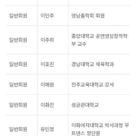
일반회원
이민주
영남춤학회 회원
중앙대학교 공연영상창작학
일반회원
이주희
부 교수
일반회원
이호진
경남대학교 체육학과
일반회원
이해원
전주교육대학교 강사
일반회원
이화진
성균관대학교
이화여자대학교 박사과정 무
일반회원
유민정
트댄스 정단원