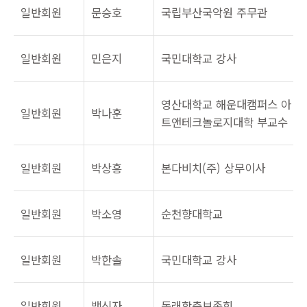
일반회원
문승호
국립부산국악원 주무관
일반회원
민은지
국민대학교 강사
영산대학교 해운대캠퍼스 아
일반회원
박나훈
트앤테크놀로지대학 부교수
일반회원
박상흥
본다비치(주) 상무이사
일반회원
박소영
순천향대학교
일반회원
박한솔
국민대학교 강사
일반회원
백신자
동래학춤보존회