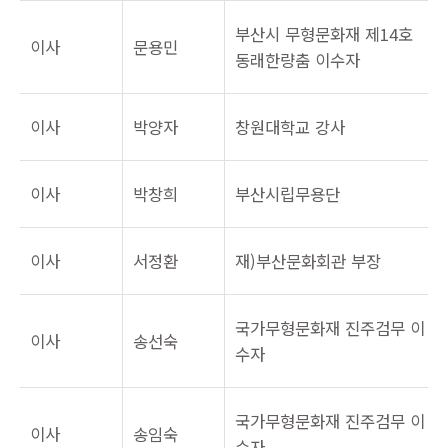
부산시 무형문화재 제14호
이사
문용민
동래한량춤 이수자
이사
박양자
창원대학교 강사
이사
박창희
부산시립무용단
이사
서정환
재)부산문화회관 부장
국가무형문화재 진주검무 이
이사
송선숙
수자
국가무형문화재 진주검무 이
이사
송임숙
수자