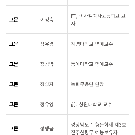
前, 이사벨여자고등학교 교
고문
이정숙
사
고문
장유경
계명대학교 명예교수
고문
정상박
동아대학교 명예교수
고문
정양자
녹파무용단 단장
고문
정유영
前, 창원대학교 교수
경상남도 무형문화재 제3호
고문
정행금
진주한량무 예능보유자