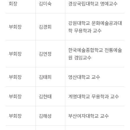
회장
김미숙
경상국립대학교 명예교수
강원대학교 문화예술공과대
부회장
김경회
학 무용학과 교수
한국예술종합학교 전통예술
부회장
김연정
원 겸임교수
부회장
김태희
영산대학교 교수
부회장
김현태
계명대학교 무용학과 교수
부회장
김해성
부산여자대학교 교수