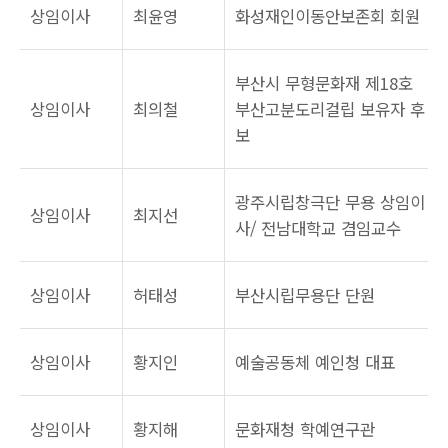
상임이사
최윤영
화성재인이동안보존회 회원
부산시 무형문화재 제18호
상임이사
최의철
부산고분도리걸립 보유자 후
보
광주시립창극단 무용 상임이
상임이사
최지선
사/ 전남대학교 겸임교수
상임이사
허태성
부산시립무용단 단원
상임이사
황지인
예술공동체 예인청 대표
상임이사
황지해
문화재청 학예연구관