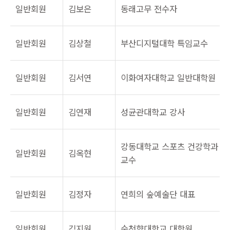
일반회원
김보은
동래고무 전수자
일반회원
김상철
부산디지털대학 특임교수
일반회원
김서연
이화여자대학교 일반대학원
일반회원
김연재
성균관대학교 강사
강동대학교 스포츠 건강학과
일반회원
김옥현
교수
일반회원
김정자
연희의 숲예술단 대표
일반회원
김지원
순천향대학교 대학원