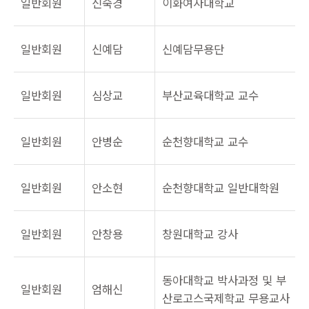
일반회원
신숙경
이화여자대학교
일반회원
신예담
신예담무용단
일반회원
심상교
부산교육대학교 교수
일반회원
안병순
순천향대학교 교수
일반회원
안소현
순천향대학교 일반대학원
일반회원
안창용
창원대학교 강사
동아대학교 박사과정 및 부
일반회원
엄해신
산로고스국제학교 무용교사