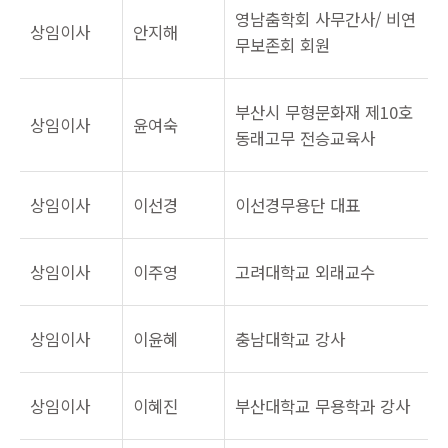
영남춤학회 사무간사/ 비연
상임이사
안지해
무보존회 회원
부산시 무형문화재 제10호
상임이사
윤여숙
동래고무 전승교육사
상임이사
이선경
이선경무용단 대표
상임이사
이주영
고려대학교 외래교수
상임이사
이윤혜
충남대학교 강사
상임이사
이혜진
부산대학교 무용학과 강사