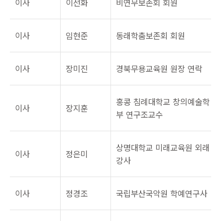
이사
이선화
비연무보존회 회원
이사
임현준
동래학춤보존회 회원
이사
장미진
경북무용교육원 원장 연락
홍콩 침례대학교 창의예술학
이사
장지훈
부 연구조교수
상명대학교 미래교육원 외래
이사
정은미
강사
이사
정경조
국립부산국악원 학예연구사