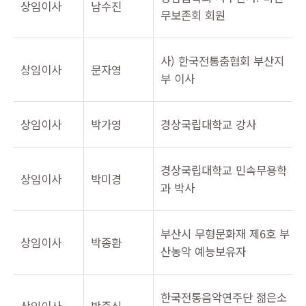
상임이사
남수진
무보존회 회원
사) 한국전통춤협회 부산지
상임이사
문자영
부 이사
상임이사
박가영
경상국립대학교 강사
경상국립대학교 민속무용학
상임이사
박미경
과 박사
부산시 무형문화재 제6호 부
상임이사
박종환
산농악 예능보유자
한국전통음악연주단 젊은소