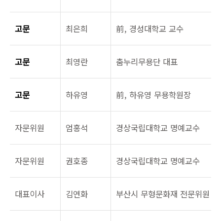
고문
최은희
前, 경성대학교 교수
고문
최영란
춤누리무용단 대표
고문
하유영
前, 하유영 무용학원장
자문위원
엄홍석
경상국립대학교 명예교수
자문위원
권호종
경상국립대학교 명예교수
대표이사
김연화
부산시 무형문화재 전문위원