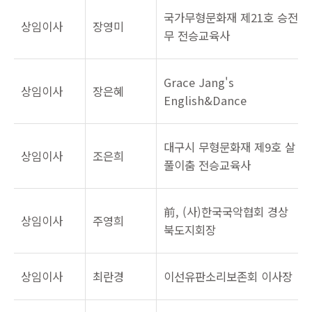
국가무형문화재 제21호 승전
상임이사
장영미
무 전승교육사
Grace Jang's
상임이사
장은혜
English&Dance
대구시 무형문화재 제9호 살
상임이사
조은희
풀이춤 전승교육사
前, (사)한국국악협회 경상
상임이사
주영희
북도지회장
상임이사
최란경
이선유판소리보존회 이사장