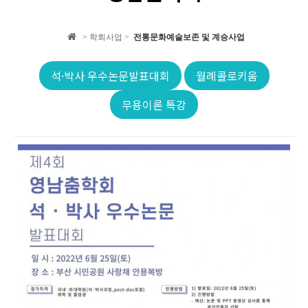
학회 자료집
> 학회사업 >
전통문화예술보존 및 계승사업
학회소식
석·박사 우수논문발표대회
월례콜로키움
무용이론 특강