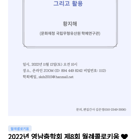
월례콜로키움
2022년 영남춤학회 제8회 월례콜로키움