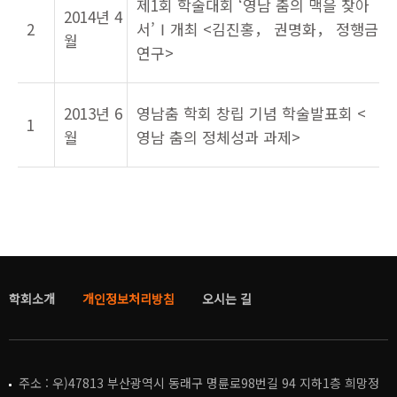
제1회 학술대회 ‘영남 춤의 맥을 찾아
2014년 4
2
서’Ⅰ개최 <김진홍， 권명화， 정행금
월
연구>
2013년 6
영남춤 학회 창립 기념 학술발표회 <
1
월
영남 춤의 정체성과 과제>
학회소개
개인정보처리방침
오시는 길
주소
: 우)47813 부산광역시 동래구 명륜로98번길 94 지하1층 희망정