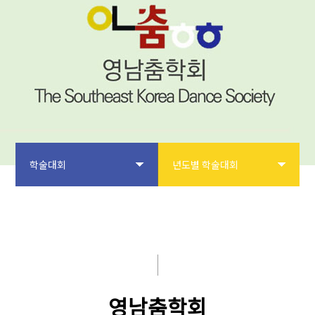
학술대회
년도별 학술대회
학회소개
학술대회 투고양식
논문투고
학술대회 원고접수
학회사업
년도별 학술대회
영남춤학회
학술대회
학술상