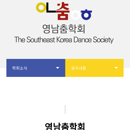
학회소식
공지사항
학회소개
공지사항
논문투고
입회안내
학회사업
학회 갤러리
영남춤학회
학술대회
자유게시판