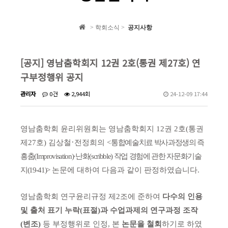
학회 자료집
> 학회소식 >
공지사항
학회소식
[공지] 영남춤학회지 12권 2호(통권 제27호) 연
구부정행위 공지
관리자
0건
2,944회
24-12-09 17:44
영남춤학회 윤리위원회는 영남춤학회지
12
권
2
호
(
통권
·
제
27
호
)
김상철
전정희의
<
통합예술치료 박사과정생의 즉
흥춤
(Improvisation)·
난화
(scribble)
작업 경험에 관한 자문화기술
지
(19-41)>
논문에 대하여 다음과 같이 판정하였습니다
.
영남춤학회 연구윤리규정 제
2
조에 준하여
다수의 인용
및 출처 표기 누락
(
표절
)
과 수업과제의 연구과정 조작
(
변조
)
등 부정행위로 인정
,
본
논문을 철회
하기로 하였