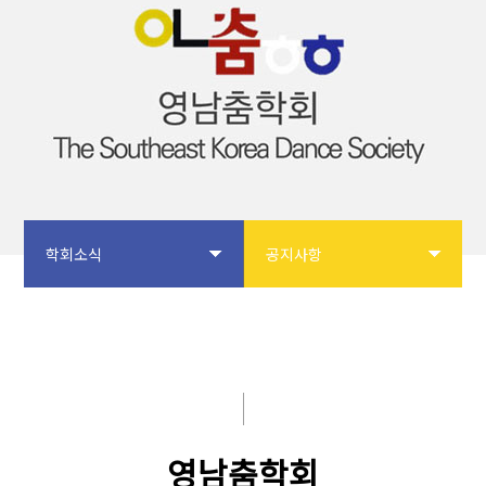
학회소식
공지사항
학회소개
공지사항
논문투고
입회안내
학회사업
학회 갤러리
영남춤학회
학술대회
자유게시판