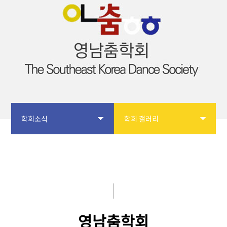
학회소식
학회 갤러리
학회소개
공지사항
논문투고
입회안내
학회사업
학회 갤러리
영남춤학회
학술대회
자유게시판