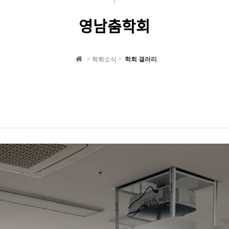
영남춤학회
> 학회소식 >
학회 갤러리