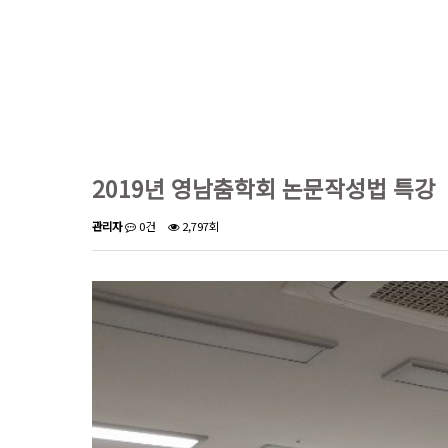
2019년 영남춤학회 논문작성법 특강
관리자
0건
2,797회