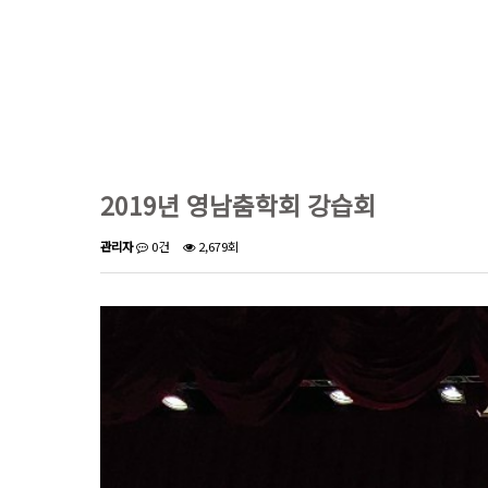
2019년 영남춤학회 강습회
관리자
0건
2,679회