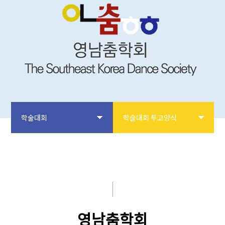
학술대회
학술대회 투고양식
학회소개
학술대회 투고양식
논문투고
학술대회 원고접수
학회사업
년도별 학술대회
영남춤학회
학술대회
학술상