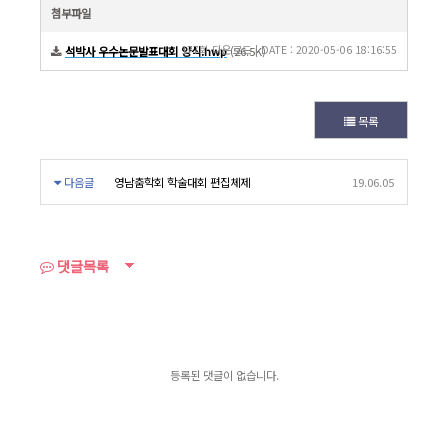
첨부파일
177회 다운로드 | DATE : 2020-05-06 18:16:55
석박사 우수논문발표대회 양식.hwp
(26.5K)
목록
다음글
영남춤학회 학술대회 편집체제
19.06.05
댓글목록
등록된 댓글이 없습니다.