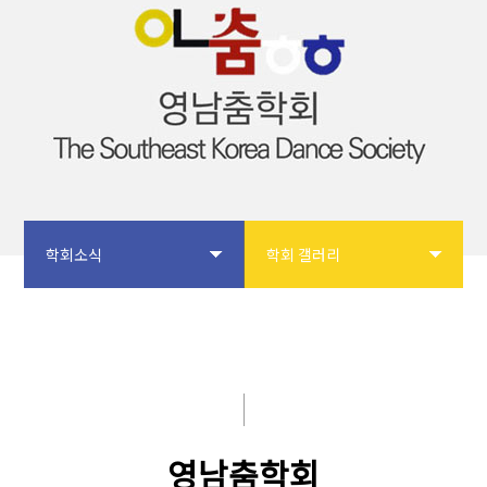
학회소식
학회 갤러리
학회소개
공지사항
논문투고
입회안내
학회사업
학회 갤러리
영남춤학회
학술대회
자유게시판