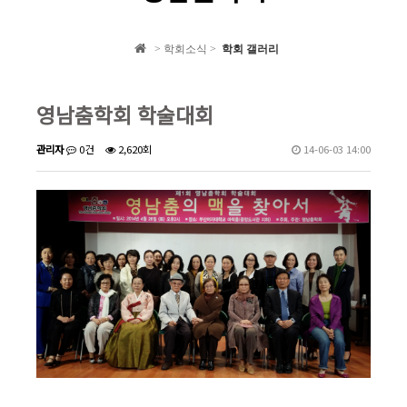
학회 자료집
> 학회소식 >
학회 갤러리
학회소식
영남춤학회 학술대회
관리자
0건
2,620회
14-06-03 14:00