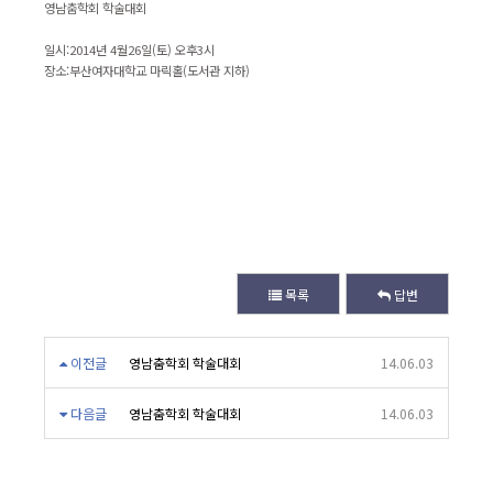
영남춤학회 학술대회
일시:2014년 4월26일(토) 오후3시
장소:부산여자대학교 마릭홀(도서관 지하)
목록
답변
이전글
영남춤학회 학술대회
14.06.03
다음글
영남춤학회 학술대회
14.06.03