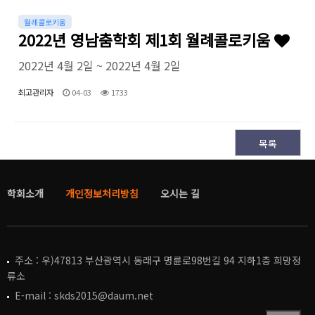
월례콜로키움
2022년 영남춤학회 제1회 월례콜로키움
2022년 4월 2일 ~ 2022년 4월 2일
최고관리자
04-03
1733
목록
학회소개
개인정보처리방침
오시는 길
주소
: 우)47813 부산광역시 동래구 명륜로98번길 94 지하1층 희망정
류소
E-mail : skds2015@daum.net